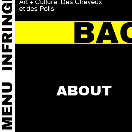
Art + Culture: Des Cheveux
et des Poils
BA
ABOUT